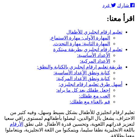
تعرف
شارك
غرد
على
أفضل
اقرأ معنا:
طرق
تعليم
ارقام
تعليم ارقام انجليزي للأطفال
انجليزي
المهارة الأولى: مهارة الاستماع.
للأطفال
المهارة الثانية: مهارة التحدث.
تعليم ارقام انجليزي بطريقة مبتكرة
الأعداد الأساسية:
الأعداد المركبة:
طريقة تعليم ارقام انجليزي بالكتابة والنطق:
كتابة ونطق الأعداد الأساسية:
كتابة ونطق الأعداد المركبة:
أسهل طرق تعليم ارقام انجليزي:
اجعل طفلك يعد كل ما يراه:
العب مع طفلك:
قم بالغناء مع طفلك:
تعليم ارقام انجليزي للأطفال بشكل بسيط وسهل، وفيه كثير من
الاحتراف، يشغل بال الوالدين، ليصلوا بأطفالهم لمستوى راقي سعيا
لتعزيز قدراتهم اللغوية، وتحسين قدرة الأطفال على نطق
الأرقام
باللغة الانجليزية نطقا سليما، ويتمكنوا من اللغة الانجليزية، ويتعاملوا
معها بطلاقة.