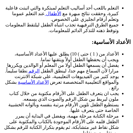
التعلم باللعب أحد أساليب التعلم لمبتكرة والتي اثبتت فاعلية
كبيرة، وحققت نتائج مبهرة مع
الأطفال
عند التعلم عموما
وتعلم أرقام انجليزي على الخصوص.
جميع الطرق الترفيهية تجذب انتباه الطفل ليلتقط المعلومات
وتوقظ ذهنه للتذكر الدائم للمعلومات.
الأعداد الأساسية:
الأعداد من ( 1 ) حتى ) 10) يطلق عليها الأعداد الأساسية،
ويجب أن يحفظها الطفل أولاً ويتقنها تماما.
يفضل أن يسمعها الطفل أولا من المعلم أو الوالدين ويكررها
مرارا لأن السماع مهم جدا، لينطق الطفل
الرقم
نطقا سليماً.
يوجد كثير من الفيديوهات التعليمية، على شبكة الانترنت
والمواقع التعليمية المتخصصة تعرض
الأعداد الأساسية
بشكل
رائع .
يجب ان يتعرف الطفل على الأرقام مكتوبة من خلال كتاب
ملون ليربط بين شكل الرقم والصوت الذي يسمعه.
يستطيع الطفل تلوين الأرقام مرتبة بنفسه وبألوانه الخشبية
الخاصة حتى يتعرف عليها.
مرحلة الكتابة مرحلة مهمة، ويفضل في البداية أن يمرر
الطفل قلمه على الأرقام الموجودة بالكتاب والمكتوبة على
شكل نقاط غير متشابكة، ثم يقوم بتكرار الكتابة للرقم بشكل
مستقل ودون نقاط.