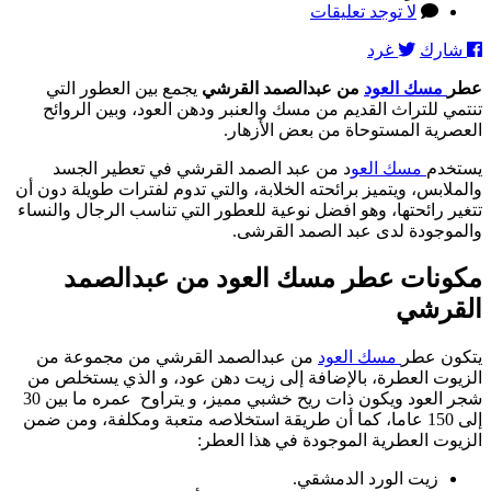
المقالة
على
لا توجد تعليقات
عطر
شارك
غرد
مسك
العود
عطر
مسك العود
من عبدالصمد القرشي
يجمع بين العطور التي
من
تنتمي للتراث القديم من مسك والعنبر ودهن العود، وبين الروائح
عبدالصمد
العصرية المستوحاة من بعض الأزهار.
القرشي:
من
يستخدم
مسك العو
د من عبد الصمد القرشي في تعطير الجسد
أجلك
والملابس، ويتميز برائحته الخلابة، والتي تدوم لفترات طويلة دون أن
أنت..
تتغير رائحتها، وهو افضل نوعية للعطور التي تناسب الرجال والنساء
تم
والموجودة لدى عبد الصمد القرشى.
استخلاصه
من
مكونات عطر مسك العود من عبدالصمد
شجر
عمره
القرشي
150
عاما
يتكون عطر
مسك العود
من عبدالصمد القرشي من مجموعة من
الزيوت العطرة، بالإضافة إلى زيت دهن عود، و الذي يستخلص من
شجر العود ويكون ذات ريح خشبي مميز، و يتراوح عمره ما بين 30
إلى 150 عاما، كما أن طريقة استخلاصه متعبة ومكلفة، ومن ضمن
الزيوت العطرية الموجودة في هذا العطر:
زيت الورد الدمشقي.