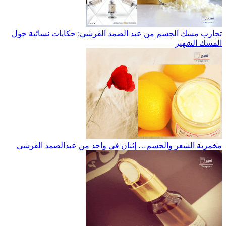
تجارب مسك الجسم من عبد الصمد القرشي: حكايات نسائية حول
المسك الشهير
مخمرية الشعر والجسم… إثنان في واحد من عبدالصمد القرشي