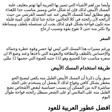
وأيضا من اهم الأشياء التي تتميز بها العربية أنها تهتم بتغليف علبة
المسك الأبيض لذلك فإن له شكل خاص ومميز مناسب جدا للإهداء
وهو مطابق أيضا للمسك الأبيض عند عبد الصمد القرشي من حيث
الرائحه لأن رائحته في كلا الحالتين جذابة جدا لذلك فإن كمية قليلة
منه تكون فواحة بشكل قوي لذلك يجب أن نستعمله بلطف وببساطة
ولا نكثر منه حتى لا تفوح بقوة وتسبب ازعاج
السعر
ورغم مميزات هذا المسك التي ليس لها حصر وقوة عطره وجماله
والإحساس باللطف والنظافة والنعومة التي نأخذها وعند وضع الا ان
سعره مناسب جدا للجميع وهو 112 جنيه للعبوة التي حجمها 12 مللي
طريقة استخدام المسك الأبيض
سبق وأن ذكرنا أن المسك الأبيض القليل منه يكفي ليصبح الجو
معطر بشكل كافي وفواح لذلك لا يفضل أن يستخدم على الجلد
مباشرة لانه من الممكن أن يسبب حساسية لبعض الأشخاص نضع
القليل منه على الملابس أو على الشعر سيظل رائحته فواحة طوال
اليوم
افضل عطور العربية للعود