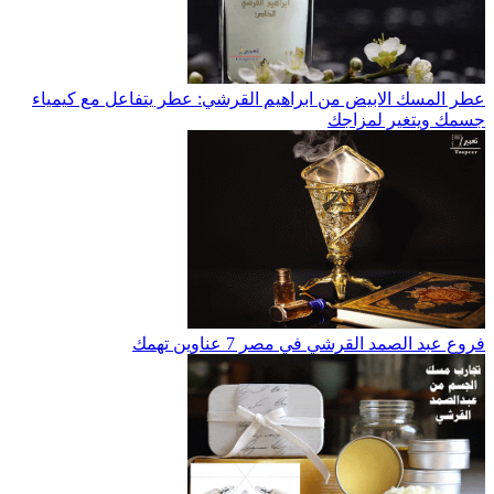
عطر المسك الابيض من ابراهيم القرشي: عطر يتفاعل مع كيمياء
جسمك ويتغير لمزاجك
فروع عبد الصمد القرشي في مصر 7 عناوين تهمك