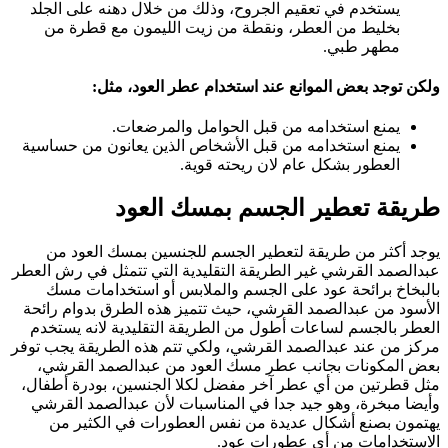
يستخدم في تعقيم الجروح، وذلك من خلال دهنه على الجلد
بخليط من العطر، ونقطة من زيت الليمون مع قطرة من
مطهر طبي.
ولكن توجد بعض الموانع عند استخدام عطر العود، مثل
:
يمنع استخدامه من قبل الحوامل والمرضعات.
يمنع استخدامه من قبل الأشخاص الذين يعانون من حساسية
العطور بشكل عام لان ريحته قوية.
طريقة تعطير الجسم بمسك العود
يوجد أكثر من طريقة لتعطير الجسم للجنسين بمسك العود من
عبدالصمد القرشي غير الطريقة التقليدية التي تتمثل في رش العطر
بالبخاخ برائحة عود على الجسم والملابس أو استخدامات مسك
الأسود من عبدالصمد القرشي، حيث تتميز هذه الطرق بدوام رائحة
العطر بالجسم لساعات أطول من الطريقة التقليدية لانه يستخدم
مركز من عند عبدالصمد القرشي، ولكي تتم هذه الطريقة يجب توفر
بعض المكونات بجانب عطر مسك العود من عبدالصمد القرشي،
مثل قطرتين من أي عطر آخر مفضل لكلا الجنسين، بودرة أطفال،
وأيضا مبخرة، وهو جيد جدا في المناسبات لأن عبدالصمد القرشي
يهتمون بصنع أشكال عديدة من نفس العطورات في الكثير من
الاستخدامات من أي عطورات عود.