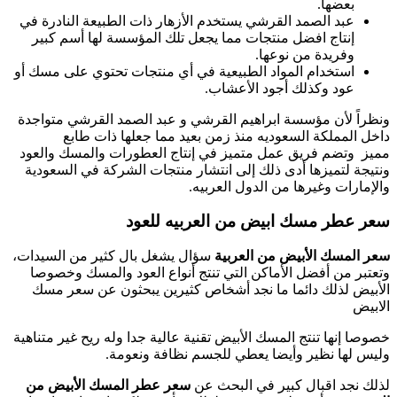
بعضها.
عبد الصمد القرشي يستخدم الأزهار ذات الطبيعة النادرة في
إنتاج افضل منتجات مما يجعل تلك المؤسسة لها أسم كبير
وفريدة من نوعها.
استخدام المواد الطبيعية في أي منتجات تحتوي على مسك أو
عود وكذلك أجود الأعشاب.
ونظراً لأن مؤسسة ابراهيم القرشي و عبد الصمد القرشي متواجدة
داخل المملكة السعوديه منذ زمن بعيد مما جعلها ذات طابع
مميز وتضم فريق عمل متميز في إنتاج العطورات والمسك والعود
ونتيجة لتميزها أدى ذلك إلى انتشار منتجات الشركة في السعودية
والإمارات وغيرها من الدول العربيه.
سعر عطر مسك ابيض من العربيه للعود
سعر المسك الأبيض من العربية
سؤال يشغل بال كثير من السيدات،
وتعتبر من أفضل الأماكن التي تنتج أنواع العود والمسك وخصوصا
الأبيض لذلك دائما ما نجد أشخاص كثيرين يبحثون عن سعر مسك
الابيض
خصوصا إنها تنتج المسك الأبيض تقنية عالية جدا وله ريح غير متناهية
وليس لها نظير وأيضا يعطي للجسم نظافة ونعومة.
لذلك نجد اقبال كبير في البحث عن
سعر عطر المسك الأبيض من