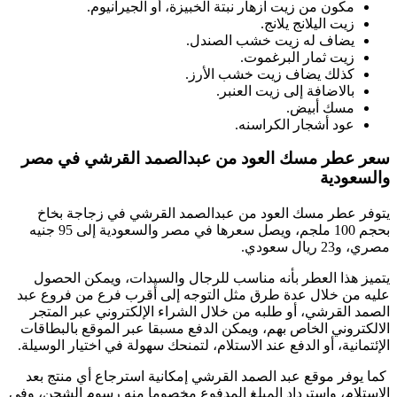
مكون من زيت ازهار نبتة الخبيزة، أو الجيرانيوم.
زيت اليلانج يلانج.
يضاف له زيت خشب الصندل.
زيت ثمار البرغموت.
كذلك يضاف زيت خشب الأرز.
بالاضافة إلى زيت العنبر.
مسك أبيض.
عود أشجار الكراسنه.
سعر عطر مسك العود من عبدالصمد القرشي في مصر
والسعودية
يتوفر عطر مسك العود من عبدالصمد القرشي في زجاجة بخاخ
بحجم 100 ملجم، ويصل سعرها في مصر والسعودية إلى 95 جنيه
مصري، و23 ريال سعودي.
يتميز هذا العطر بأنه مناسب للرجال والسيدات، ويمكن الحصول
عليه من خلال عدة طرق مثل التوجه إلى أقرب فرع من فروع عبد
الصمد القرشي، أو طلبه من خلال الشراء الإلكتروني عبر المتجر
الالكتروني الخاص بهم، ويمكن الدفع مسبقا عبر الموقع بالبطاقات
الإئتمانية، أو الدفع عند الاستلام، لتمنحك سهولة في اختيار الوسيلة.
كما يوفر موقع عبد الصمد القرشي إمكانية استرجاع أي منتج بعد
الاستلام، واسترداد المبلغ المدفوع مخصوما منه رسوم الشحن، وفي