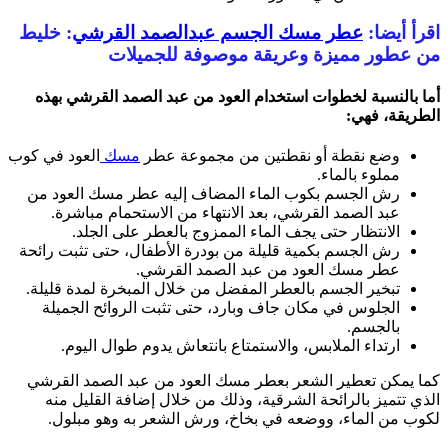
اقرأ أيضا:
عطر مسك الجسم عبدالصمد القرشي
: خليط
من عطور مميزة وعريقة موصوفة للجميلات
أما بالنسبة لخطوات استخدام العود من عبد الصمد القرشي بهذه
الطريقة، فهي
:
وضع نقطة أو نقطتين من ﻣﺠﻤﻮﻋﺔ عطر
مسك
العود في كوب
مملوء بالماء.
رش الجسم بكوب الماء المضاف إليه عطر مسك العود من
عبد الصمد القرشي، بعد الانتهاء من الاستحمام مباشرة.
الانتظار حتى يجف الماء الممزوج بالعطر على الجلد.
رش الجسم بكمية قليلة من بودرة الأطفال، حتى تثبت رائحة
عطر مسك العود من عبد الصمد القرشي.
تبخير الجسم بالعطر المفضل من خلال المبخرة لمدة قليلة.
الجلوس في مكان جاف وبارد، حتى تثبت الروائح الجميلة
بالجسم.
ارتداء الملابس، والاستمتاع بانتعاش يدوم طوال اليوم.
كما يمكن تعطير الشعر بعطر مسك العود من عبد الصمد القرشي
الذي تتميز بالرائحة الشرقية، وذلك من خلال إضافة القليل منه
لكوب من الماء، ووضعه في بخاخ، ورش الشعر به وهو مبلول.