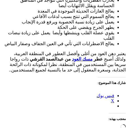
يحارب الفطريات والبكتيريا التي تتواجد في المناطق
الحساسة ويقلل الالتهابات أيضا
يعالج الغازات الحديثة الموجودة في المعدة
يعالج السموم التي تنتج بسبب لدغات الأفاعي
يعمل على زيادة نسبة الخصوبة ويرفع قدرة الإنجاب
يطهر الجرح ويقضي على الحكة
يقوي عضلة القلب وينشطها وأيضا يعمل على زيادة نبضات
القلب
يعالج الاضطرابات التي تأتي في العين الجفاف وصفار البياض
يعتبر دهن العود من أغلى وأفضل العطور في المنطقة العربية،
ولذلك أصبح
عطر
مسك العود
من عبدالصمد القرشي
ذات رواجا
سريعا بين المستخدمين في المنطقة، نظرا لمكوناته ذات الرائحة
الجذابة، وسعره المعقول إلى حد ما بالنسبة لجميع المستخدمين..
شارك هذا الموضوع:
فيس بوك
X
معجب بهذه:
جاري