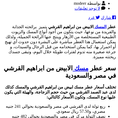
كاتب
بواسطة modeer
المقالة
على
لا توجد تعليقات
عطر
شارك
غرد
المسك
الابيض
عطر
المسك
الابيض من ابراهيم القرشي
يتميز برائحته الجذابة
من
والفريدة من نوعها، حيث يتكون من أجود أنواع المسك والزيوت
ابراهيم
الطبيعية المستخلصة من الأزهار وينتج عنها الرائحة الجميلة، ولذلك
القرشي:
يمكن استعمال هذا العطر مباشرة على البشرة دون حدوث أي تهيج
عطر
أو احمرار بها، كما يمكن استخدامه من قبل الرجال والسيدات، و
يتفاعل
جرعة صغيرة منه تدوم لفترات طويلة خلال اليوم، وتبقى جسدك
مع
ريحتته مميزة.
كيمياء
جسمك
سعر عطر
مسك
الابيض من ابراهيم القرشي
ويتغير
لمزاجك
في مصر والسعودية
تختلف أسعار عطر مسك ابيض من ابراهيم القرشي والمسك كذلك
لدى عبد الصمد القرشي من حيث حجم الزجاجة، والهيئة التي يكون
عليها نوع المسك، وتكون الأسعار كالتالي
:
ربع تولة لدى القرشي في مصر والسعودية بحوالي 241 جنيه
مصري، و57.50 ريال سعودي.
نصف التولة مركز في مصر والسعودية بحوالي 482 جنيه