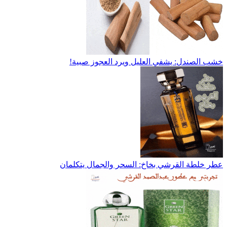
خشب الصندل: يشفي العليل ويرد العجوز صبية!
عطر خلطة القرشي بخاخ: السحر والجمال يتكلمان