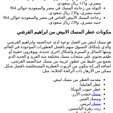
مصري، و115 ريال سعودي.
التولة من زجاجة المسك في مصر والسعودية حوالي 964
جنيه مصري، و230 ريال سعودي.
زجاجة المسك الأبيض الخاص في مصر والسعودية حوالي 964
جنيه مصري، و230 ريال سعودي.
مكونات عطر المسك الابيض من ابراهيم القرشي
هو مسك ابيض من افضل نوعية لدى عبدالصمد وابراهيم القرشي،
والذي بإمكانك التسوق منهم بأفضل العطورات الموجودة في العالم
ومنها السائل و السيرم واشكال اخرى جديدة، ويوفرون حقيبة أو
طقم يحتوي على منتجات مسك مختلفة منه الفريد و الجديد الذي
يجمع بين خليط من عطور عربية من مسك عبدالصمد القرشي،
اضافة إلى إنه يتكون
من الزيوت العطرية المستخلصة بافضل شكل
ممكن من الأزهار ذات الرائحة الخلابة، مثل:
مقدمه العطر من مسك ابيض.
عطر الفانيليا.
عطر حبوب التونكا.
مسك
خشب الأرز.
ومسك العنبر.
مسك
ايريس.
زيت زهرة الياسمين.