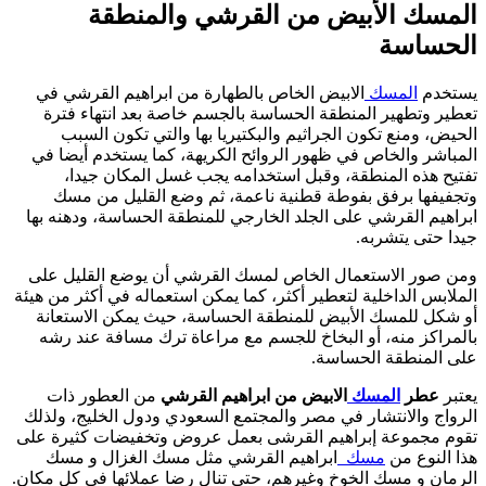
المسك الأبيض من القرشي والمنطقة
الحساسة
يستخدم
المسك
الابيض الخاص بالطهارة من ابراهيم القرشي في
تعطير وتطهير المنطقة الحساسة بالجسم خاصة بعد انتهاء فترة
الحيض، ومنع تكون الجراثيم والبكتيريا بها والتي تكون السبب
المباشر والخاص في ظهور الروائح الكريهة، كما يستخدم أيضا في
تفتيح هذه المنطقة، وقبل استخدامه يجب غسل المكان جيدا،
وتجفيفها برفق بفوطة قطنية ناعمة، ثم وضع القليل من مسك
ابراهيم القرشي على الجلد الخارجي للمنطقة الحساسة، ودهنه بها
جيدا حتى يتشربه.
ومن صور الاستعمال الخاص لمسك القرشي أن يوضع القليل على
الملابس الداخلية لتعطير أكثر، كما يمكن استعماله في أكثر من هيئة
أو شكل للمسك الأبيض للمنطقة الحساسة، حيث يمكن الاستعانة
بالمراكز منه، أو البخاخ للجسم مع مراعاة ترك مسافة عند رشه
على المنطقة الحساسة.
يعتبر
عطر
المسك
الابيض من ابراهيم القرشي
من العطور ذات
الرواج والانتشار في مصر والمجتمع السعودي ودول الخليج، ولذلك
تقوم مجموعة إبراهيم القرشى بعمل عروض وتخفيضات كثيرة على
هذا النوع من
مسك
ابراهيم القرشي مثل مسك الغزال و مسك
الرمان و مسك الخوخ وغيرهم، حتى تنال رضا عملائها في كل مكان.