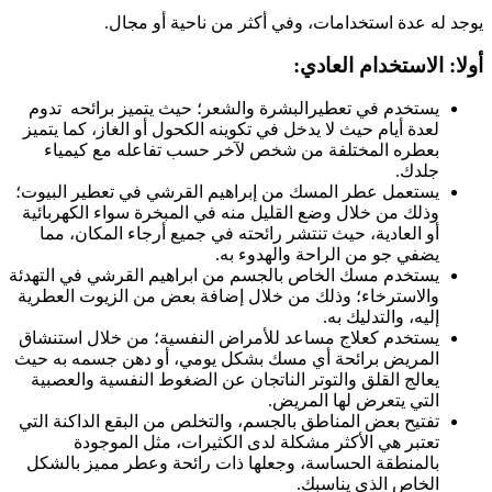
يوجد له عدة استخدامات، وفي أكثر من ناحية أو مجال.
أولا: الاستخدام العادي
:
يستخدم في تعطيرالبشرة والشعر؛ حيث يتميز برائحه تدوم
لعدة أيام حيث لا يدخل في تكوينه الكحول أو الغاز، كما يتميز
بعطره المختلفة من شخص لآخر حسب تفاعله مع كيمياء
جلدك.
يستعمل عطر المسك من إبراهيم القرشي في تعطير البيوت؛
وذلك من خلال وضع القليل منه في المبخرة سواء الكهربائية
أو العادية، حيث تنتشر رائحته في جميع أرجاء المكان، مما
يضفي جو من الراحة والهدوء به.
يستخدم مسك الخاص بالجسم من ابراهيم القرشي في التهدئة
والاسترخاء؛ وذلك من خلال إضافة بعض من الزيوت العطرية
إليه، والتدليك به.
يستخدم كعلاج مساعد للأمراض النفسية؛ من خلال استنشاق
المريض برائحة أي مسك بشكل يومي، أو دهن جسمه به حيث
يعالج القلق والتوتر الناتجان عن الضغوط النفسية والعصبية
التي يتعرض لها المريض.
تفتيح بعض المناطق بالجسم، والتخلص من البقع الداكنة التي
تعتبر هي الأكثر مشكلة لدى الكثيرات، مثل الموجودة
بالمنطقة الحساسة، وجعلها ذات رائحة وعطر مميز بالشكل
الخاص الذي يناسبك.