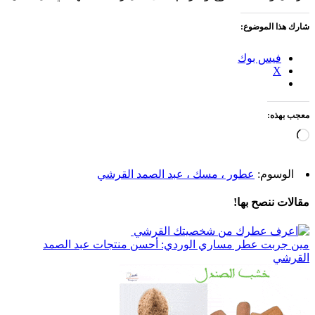
شارك هذا الموضوع:
فيس بوك
X
معجب بهذه:
جاري
التحميل…
الوسوم:
عطور ، مسك ، عبد الصمد القرشي
مقالات ننصح بها!
مين جربت عطر مساري الوردي: أحسن منتجات عبد الصمد
القرشي