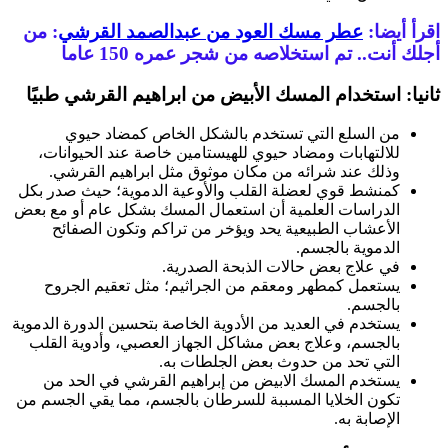
اقرأ أيضا:
عطر مسك العود من عبدالصمد القرشي
: من
أجلك أنت.. تم استخلاصه من شجر عمره 150 عاما
ثانيا: استخدام المسك الأبيض من ابراهيم القرشي طبيًا
من السلع التي تستخدم بالشكل الخاص كمضاد حيوي
للالتهابات ومضاد حيوي للهيستامين خاصة عند الحيوانات،
وذلك عند شرائه من مكان موثوق مثل ابراهيم القرشي.
كمنشط قوي لعضلة القلب والأوعية الدموية؛ حيث صدر بكل
الدراسات العلمية أن استعمال المسك بشكل عام أو مع بعض
الأعشاب الطبيعية يحد ويؤخر من تراكم وتكون الصفائح
الدموية بالجسم.
في علاج بعض حالات الذبحة الصدرية.
يستعمل كمطهر ومعقم من الجراثيم؛ مثل تعقيم الجروح
بالجسم.
يستخدم في العديد من الأدوية الخاصة بتحسين الدورة الدموية
بالجسم، وعلاج بعض مشاكل الجهاز العصبي، وأدوية القلب
التي تحد من حدوث بعض الجلطات به.
يستخدم المسك الابيض من إبراهيم القرشي
في الحد من
تكون الخلايا المسببة للسرطان بالجسم، مما يقي الجسم من
الإصابة به.