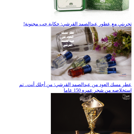
تجربتي مع عطور عبدالصمد القرشي: حكاية حب مجنونة!
عطر مسك العود من عبدالصمد القرشي: من أجلك أنت.. تم
استخلاصه من شجر عمره 150 عاما