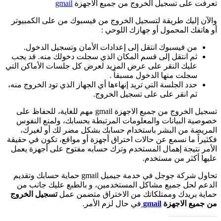
تعرفت على تسجيل الخروج من جميع الاجهزة
gmail
والآن إليك طريقة لتسجيل الخروج من فيسبوك من على الكمبيوتر
أو هاتفك المحمول أو جهازك اللوحي :
من فيسبوك انتقل إلى إعدادات الأمان وتسجيل الدخول.
ثم انتقل إلى قسم المكان الذي سجلت دخولك منه. قد يجب
عليك النقر على عرض المزيد لعرض كل جلسات الأماكن التي
سجلت منها الدخول مسبقاً .
حدد الجلسة التي تريد إنهاءها أي الجهاز الذي تود الخروج منه،
ثم انقر على على تسجيل الخروج.
تسجيل الخروج من جميع الاجهزة gmail مهم للغاية، للحفاظ على
خصوصية البيانات والمعلومات المرتبطة بحسابك، ولمنع النفوس
المريضة من البشر باستخدام حسابك بشكل مضر لك أو لغيرك،
فكثيراً ما نسمع عن حالات اختراق أجهزة أو مواقع، تكون في حقيقة
الأمر نتيجة إهمال المستخدم وترك حسابه مفتوح على أجهزة يعمل
عليها أكثر من مستخدم.
تحاول شركة جوجل في خدمة جيميل gmail حماية حسابك وتقديم
الدعم لحل جميع مشاكل المستخدمين، و بالطبع عليك جانب من
حماية بريدك وممتلكاتك من الاختراق متضمن عمل
تسجيل الخروج
من جميع الاجهزة
gmail
في حال لزم الأمر.