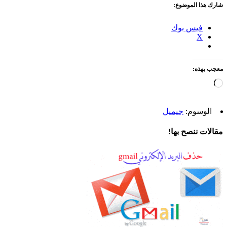
شارك هذا الموضوع:
فيس بوك
X
معجب بهذه:
جاري
التحميل…
الوسوم:
جيميل
مقالات ننصح بها!