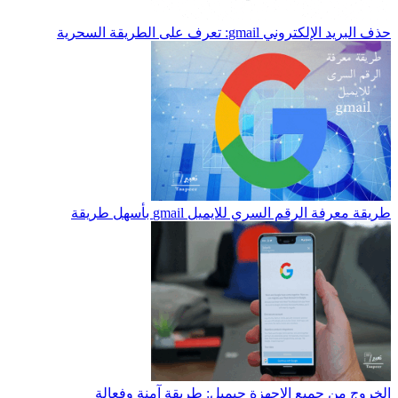
حذف البريد الإلكتروني gmail: تعرف على الطريقة السحرية
طريقة معرفة الرقم السري للايميل gmail بأسهل طريقة
الخروج من جميع الاجهزة جيميل: طريقة آمنة وفعالة