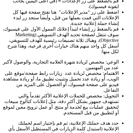
قم بالضغط على زر الإعدادات ≡ (في أعلى اليمين بجانب
ايقونة فيسبوك).
اضغط على زر “مدير الإعلانات” هنا تفتح صفحة فيها كل
الإعلانات التي قمت بعملها من قبل، وأيضاً ستجد زر لبدء
إنشاء حملة إعلانية جديدة.
قم بالضغط زر إنشاء لتبدأ إعلانك الممول الأول على فيسبوك،
سوف تنتقل لصفحة تحديد الهدف التسويقي (Marketing
Objective)، وهناك ثلاثة تصنيفات رئيسية للهدف للتسويقي،
أسفل كل واحد منهم هناك خيارات أخرى فرعية، وهذا شرح
لكل منها:
الوعي: مخصص لزيادة شهرة العلامة التجارية، والوصول لأكبر
عدد من المهتمين.
الاهتمام: مخصص لزيادة عدد زيارات رابط صفحة\موقع على
الويب، أو زيادة عدد تحميل وتثبيت تطبيق ما، أو زيادة مشاهدة
فيديو على صفحة فيسبوك، أو الحصول على المزيد من
التفاعل.
التحويل: مخصص للحملات الإعلانية الأكثر تقدماً والتي
تستهدف جمهور بشكل أكثر دقة، مثل إعلانات كتالوج مبيعات
لتحقيق عمليات بيع لخدمة أو منتج. أو عمل ترويج معين لموقع
أو لتطبيق من قبل المستخدم.
حدد هدف حملتك الإعلانية، ثم قم بإختيار اسم لحملتك
الإعلانية (استبدل كلمة الزيارات في المستطيل الأسفل بأي