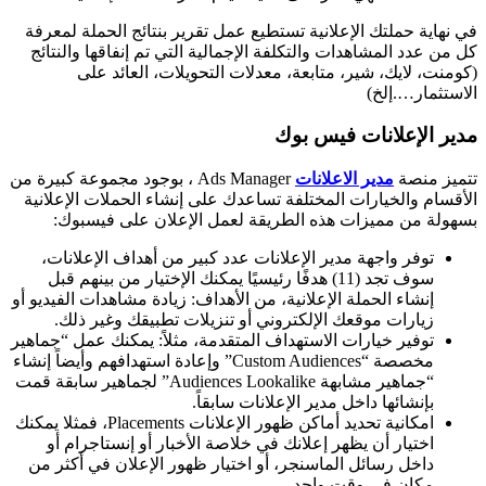
في نهاية حملتك الإعلانية تستطيع عمل تقرير بنتائج الحملة لمعرفة
كل من عدد المشاهدات والتكلفة الإجمالية التي تم إنفاقها والنتائج
(كومنت، لايك، شير، متابعة، معدلات التحويلات، العائد على
الاستثمار….إلخ)
مدير الإعلانات فيس بوك
تتميز منصة
مدير الاعلانات
Ads Manager ، بوجود مجموعة كبيرة من
الأقسام والخيارات المختلفة تساعدك على إنشاء الحملات الإعلانية
بسهولة من مميزات هذه الطريقة لعمل الإعلان على فيسبوك:
توفر واجهة مدير الإعلانات عدد كبير من أهداف الإعلانات،
سوف تجد (11) هدفًا رئيسيًا يمكنك الإختيار من بينهم قبل
إنشاء الحملة الإعلانية، من الأهداف: زيادة مشاهدات الفيديو أو
زيارات موقعك الإلكتروني أو تنزيلات تطبيقك وغير ذلك.
توفير خيارات الاستهداف المتقدمة، مثلاً: يمكنك عمل “جماهير
مخصصة “Custom Audiences” وإعادة استهدافهم وأيضاً إنشاء
“جماهير مشابهة Audiences Lookalike” لجماهير سابقة قمت
بإنشائها داخل مدير الإعلانات سابقاً.
امكانية تحديد أماكن ظهور الإعلانات Placements، فمثلا يمكنك
اختيار أن يظهر إعلانك في خلاصة الأخبار أو إنستاجرام أو
داخل رسائل الماسنجر، أو اختيار ظهور الإعلان في أكثر من
مكان في وقت واحد.