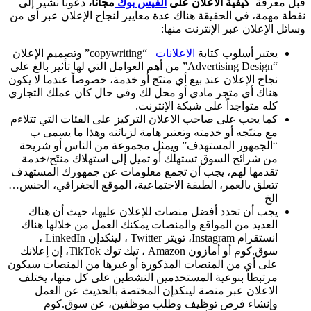
قبل معرفة
كيفية الاعلان على
الفيس بوك
مجانا،
دعونا نشير إلى
نقطة مهمة، في الحقيقة هناك عدة معايير لنجاح الإعلان عبر أي من
وسائل الإعلان عبر الإنترنت منها:
يعتبر أسلوب كتابة
الاعلانات
“copywriting” وتصميم الإعلان
“Advertising Design” من أهم العوامل التي لها تأثير بالغ على
نجاح الإعلان عند بيع أي منتَج أو خدمة، خصوصاً عندما لا يكون
هناك أي متجر مادي أو محل لك وفي حال كان عملك التجاري
كله متواجداً على شبكة الإنترنت.
كما يجب على صاحب الاعلان التركيز على الفئات التي تتلاءم
مع منتَجه أو خدمته وتعتبر هامة لزبائنه وهذا ما يسمى ب
“الجمهور المستهدف” ويمثل مجموعة من الناس أو شريحة
من شرائح السوق تستهلك أو تميل إلى استهلاك منتَج/خدمة
تقدمها لهم، يجب أن تجمع معلومات عن جمهورك المستهدف
تتعلق بالعمر، الطبقة الاجتماعية، الموقع الجغرافي، الجنس…
الخ
يجب أن تحدد أفضل منصات للإعلان عليها، حيث أن هناك
العديد من المواقع والمنصات يمكنك العمل من خلالها هناك
انستقرام Instagram، تويتر Twitter ، لينكدإن LinkedIn ،
سوق.كوم أو أمازون Amazon ، تيك توك TikTok، إن إعلانك
على أي من المنصات المذكورة أو غيرها من المنصات سيكون
مرتبطاً بنوعية المستخدمين النشطين على كل منها، يختلف
الاعلان عبر منصة لينكدإن المختصة بالحديث عن العمل
وإنشاء فرص توظيف وطلب موظفين، عن سوق.كوم