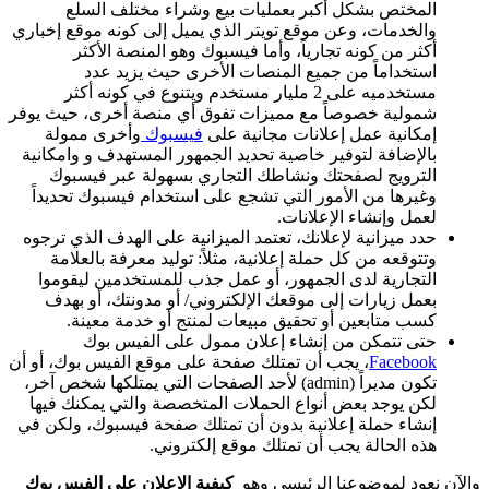
المختص بشكل أكبر بعمليات بيع وشراء مختلف السلع
والخدمات، وعن موقع تويتر الذي يميل إلى كونه موقع إخباري
أكثر من كونه تجارياً، وأما فيسبوك وهو المنصة الأكثر
استخداماً من جميع المنصات الأخرى حيث يزيد عدد
مستخدميه على 2 مليار مستخدم ويتنوع في كونه أكثر
شمولية خصوصاً مع مميزات تفوق أي منصة أخرى، حيث يوفر
إمكانية عمل إعلانات مجانية على
فيسبوك
وأخرى ممولة
بالإضافة لتوفير خاصية تحديد الجمهور المستهدف و وامكانية
الترويج لصفحتك ونشاطك التجاري بسهولة عبر فيسبوك
وغيرها من الأمور التي تشجع على استخدام فيسبوك تحديداً
لعمل وإنشاء الإعلانات.
حدد ميزانية لإعلانك، تعتمد الميزانية على الهدف الذي ترجوه
وتتوقعه من كل حملة إعلانية، مثلاً: توليد معرفة بالعلامة
التجارية لدى الجمهور، أو عمل جذب للمستخدمين ليقوموا
بعمل زيارات إلى موقعك الإلكتروني/ أو مدونتك، أو بهدف
كسب متابعين أو تحقيق مبيعات لمنتج أو خدمة معينة.
حتى تتمكن من إنشاء إعلان ممول على الفيس بوك
Facebook
، يجب أن تمتلك صفحة على موقع الفيس بوك، أو أن
تكون مديراً (admin) لأحد الصفحات التي يمتلكها شخص آخر،
لكن يوجد بعض أنواع الحملات المتخصصة والتي يمكنك فيها
إنشاء حملة إعلانية بدون أن تمتلك صفحة فيسبوك، ولكن في
هذه الحالة يجب أن تمتلك موقع إلكتروني.
والآن نعود لموضوعنا الرئيسي وهو
كيفية الاعلان على الفيس بوك