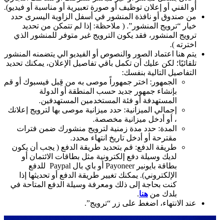
أو الفني أو إعلان توظيف أو صورة تعبيرية أو مناسبة أو فيديو).
من صندوق أو نافذة المنشور في أسفل الزاوية اليسرى حدد
خيار “ترويج المنشور”. ( ملاحظة: إذا لم تتمكن من تحديد
ترويج المنشور، فقد يكون الترويج غير متوفر للمنشور الذي
اخترته ).
يتم هنا اعتماد الصور والنصوص أو الفيديو الي يتضمنه المنشور
تلقائيًا؛ لكن عليك أن تكمل باقي تفاصيل الإعلان، يمكنك تحديد
التفاصيل التالية بنفسك:
الجمهور: اختر جمهوراً موصى به من قِبل فيسبوك أو قم
بإنشاء جمهور جديد حسب المنطقة أو الدولة
المستهدفة أو فئة المستخدمين المستهدفين.
إجمالي الميزانية: حدد ميزانية موصى بها لترويج إعلانك
، أو أدخل ميزانية مخصصة.
المدة: حدد مدة زمنية لترويج منشورك ضمن فترات
مقترحة أو أدخل تاريخ انتهاء محدد.
طريقة الدفع: قم بتحديد طريقة الدفع ( يجب أن يكون
لديك وسيلة دفع إلكترونية مثل بطاقات الائتمان أو
بطاقة بايونير Payoneer أو باي بال Paypal للدفع
الإلكتروني). يمكنك تغيير طريقة الدفع أو تحديثها إذا
كنت بحاجة إلى ذلك ومعرفة وسيلة الدفع المتاحة في
بلدك من
هنا
.
عند الانتهاء، اضغط على زر “ترويج”.