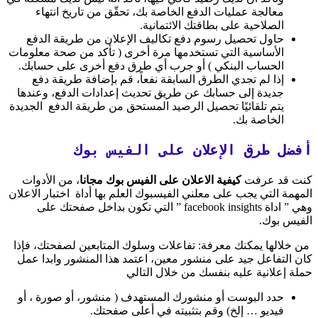
معالجة عمليات الدفع الخاصة بك، تحقّق من تاريخ انتهاء
الصلاحية على بطاقتك الائتمانية.
حاول تحصيل رسوم دفع تكاليف الإعلان من طريقة الدفع
الأساسية التي تستخدمها مرة أخرى ( تأكد من صحة معلومات
الحساب البنكي ) أو جرب أي طرق دفع أخرى على حسابك.
إذا لم تجدي الطرق السابقة نفعاً، قم بإضافة طريقة دفع
جديدة إلى حسابك عن طريق تحديث إعدادات الدفع، وعندها
يتم تلقائيًا تحصيل الرصيد المستحق من طريقة الدفع الجديدة
الخاصة بك.
أفضل طرق الإعلان على الفيس بوك
كنت قد عرفت
كيفية الاعلان على الفيس بوك مجانا
، من الأدوات
المهمة التي يجب على معلني الفيسبوك العلم بها أداة اختبار الاعلان
وهي ” اداة facebook insights ” التي تكون بداخل صفحتك على
الفيس بوك.
من خلالها يمكنك معرفة: تفاعلات وسلوك المتابعين لصفحتك، فإذا
كان التفاعل جيد على منشور معين، اعتمد هذا المنشور وابدا عمل
حملة إعلانية عليه بنفسك من خلال التالي
حدد البوست أو منشورك المستهدف ( منشور، أو صورة ، أو
فيديو … إلخ) وقم بتثبيته في أعلى صفحتك.