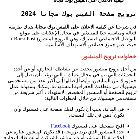
كيفية الاعلان على الفيس بوك مجانا
ترويج صفحة الفيس بوك مجانا 2024
في شرحنا عن
كيفية الاعلان على الفيس بوك مجانا،
هناك طريقة
فعالة
ومناسبة جدًا للمبتدئين في مجال الإعلانات على موقع
التواصل الاجتماعي فيسبوك، وهي الترويج لمنشور( Boost Post )
حيث تضم جميع خصائص الاستهداف الأساسية.
خطوات ترويج المنشور
:
من أجل ترويج منشور يتحدث عن نشاطك التجاري، أو عن أجدد
التحديثات التي تتم في مجال عملك، والتي ترغب أن تصل إلى
جمهورك من المتابعين، وأيضاً إيصالها إلى أكبر عدد من مستخدمي
فيسبوك في منطقتك الجغرافية المستهدفة، يمكنك بسهولة عمل
ترويج للصفحة أو المنشور المخصص لاستهداف أكبر شريحة من
مستخدمي فيسبوك من خلال الخطوات التالية:
في البداية، يجب أن يكون لديك صفحة على فيسبوك وأن
تكون أدمن في تلك الصفحة.
افتح صفحتك على فيسبوك
Facebook
حدد المنشور الذي تريد ترويجه ( قد يكون المنشور عبارة عن
إعلان بشكل مباشر أو غير مباشر لشركتك أو نشاطك التجاري