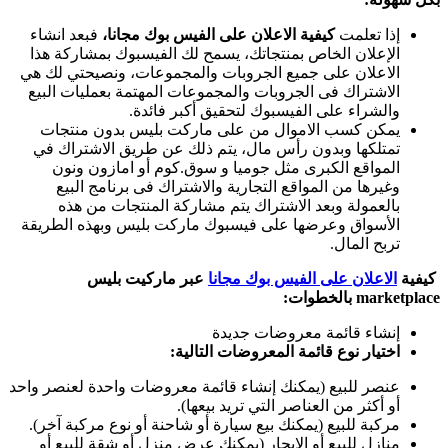
إذا تعلمت
كيفية الاعلان على الفيس بوك مجانا،
فبعد انشاء
الإعلان الخاص بمنتجاتك، يسمح لك الفيسبوك بمشاركة هذا
الاعلان على جميع الجروبات والمجموعات، ونصيحتي لك هي
الاشتراك فى الجروبات والمجموعات المهتمة بعمليات البيع
والشراء على الفيسبوك لتحقيق أكبر فائدة.
يمكن كسب الاموال من على ماركت بليس بدون منتجات
تمتلكها وبدون رأس مال، يتم ذلك عن طريق الاشتراك في
المواقع الكبرى مثل جوميا و سوق.كوم أو امازون ونون
وغيرها من المواقع التجارية والاشتراك فى برنامج البيع
بالعمولة وبعد الاشتراك يتم مشاركة المنتجات من هذه
الأسواق وعرضها على فيسبوك ماركت بليس وبهذه الطريقة
تربح المال.
كيفية
الاعلان على الفيس بوك مجانا
عبر ماركيت بليس
marketplace بالخطوات:
إنشاء قائمة معروضات جديدة
اختيار نوع قائمة المعروضات التالية:
عنصر للبيع (يمكنك إنشاء قائمة معروضات واحدة لعنصر واحد
أو أكثر من العناصر التي تريد بيعها).
مركبة للبيع (يمكنك بيع سيارة أو شاحنة أو نوع مركبة آخر).
منازل للبيع أو الإيجار (يمكنك عرض منزل أو شقة للبيع أو