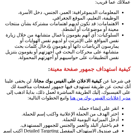
عملائك عما قريب:
المعلومات الديموغرافية: العمر، الجنس، دخل الأسرة،
الوظيفة، التعليم، الموقع الجغرافي.
الاهتمامات: قد تكون لديهم اهتمامات مشتركة بشأن منتجات
معينة أو موضوعات أو أنشطة.
السلوكيات: أي أنهم يقومون بأعمال متشابهة من خلال زيارة
نفس المواقع على الإنترنت أو لديهم نفس الهوايات أو
يمارسون الرياضات ذاتها أو يقومون بإدخال كلمات بحث
متشابهة على محركات البحث في أجهزتهم أو يقومون بتنزيل
نفس التطبيقات على حواسيبهم أو أجهزتهم المحمولة.
كيفية استهداف جمهور صفحة معينة
:
في شرحنا عن
كيفية الاعلان على الفيس بوك مجانا
،
لن يخفى علينا
أنك تبحث عن طريقة تستهدف فيها جمهور لصفحات منافسة لك
على الفيسبوك، إليك الطريقة المباشرة لعمل ذلك، بدايةً اذهب إلى
مدير إعلانات الفيس بوك من هنا
واتبع الخطوات التالية:
انقر على إنشاء حملة.
اختر الهدف من الحملة الإعلانية واكتب إسم للحملة.
أدخل الميزانية اليومية للحملة.
قم باختيار البلد والعمر والجنس للجمهور المستهدف.
في صندوق الاستهداف المفصل Detailed Targeting اكتب إسم