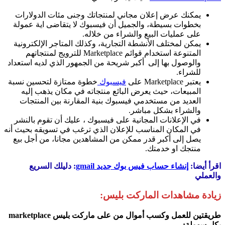
يمكنك عرض إعلان مجاني لمنتجاتك وجنى مئات الدولارات
بخطوات بسيطة، والجميل أن فيسبوك لا يتقاضى اية عمولة
على عمليات البيع والشراء من خلاله.
يمكن لمختلف الأنشطة التجارية، وكذلك المتاجر الإلكترونية
المتنوعة استخدام قوائم Marketplace للترويج لمنتجاتهم
والوصول بها إلى أكبر شريحة من الجمهور الذي لديه استعداد
للشراء.
يعتبر Marketplace على
فيسبوك
خطوة ممتازة لتحسين نسبة
المبيعات، حيث يعرض البائع منتجاته في مكان يذهب إليه
العديد من مستخدمي فيسبوك بنية المقارنة بين المنتجات
والشراء بشكل مباشر.
في الإعلانات المجانية على فيسبوك ، عليك أن تقوم بالنشر
في المكان المناسب للإعلان الذي ترغب في تسويقه بحيث أنه
يصل إلى أكبر قدر ممكن من المشاهدين مجانا، من أجل بيع
منتجك او خدمتك.
اقرأ أيضا:
إنشاء حساب فيس بوك جديد gmail
: دليلك السريع
والعملي
زيادة مشاهدات الماركت بليس:
طريقتين للعمل وكسب أموال من على ماركت بليس marketplace
بكل سهولة: