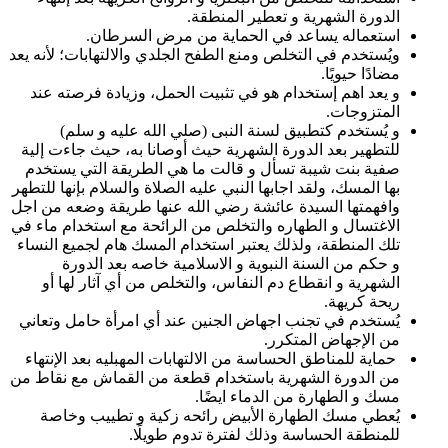
الدورة الشهرية و تعطير المنطقة.
استعماله يساعد في الحماية من مرض السرطان.
ويُستخدم في التخلص ومنع الطفح الجلدي والالتهابات؛ لأنه يعد
مضادًا حيويًا.
و يعد اهم إستخدام هو في تثبيت الحمل، وزيادة فرصته عند
المتزوجات.
و يُستخدم كتطبيق لسنة النبى (صلي الله عليه و سلم)
للتطهير بعد الدورة الشهرية حيث أوصانا به، حيث جاءت إلية
صفية بنت شيبة تسأل و قالت ما هي الطريقة التي يستخدم
بها المسك، ولقد اجابها النبي عليه الصلاة والسلام بإنها للتطهر
وافهمتها السيدة عائشة رضي الله عنها طريقة وضعه من اجل
الاغتسال و الطهاره والتخلص من الرائحة مع استخدام ماء في
تلك المنطقة، ولذلك يعتبر استخدام المسك هام لجميع النساء
و حكم من السنة النبوية و الاسلامية خاصه بعد الدورة
الشهرية و انقطاع دم النفاس، والتخلص من أي آثار لها أو
ريحة كريهة.
يُستخدم في تجنب اجهاض الجنين عند أي امرأة حامل وتعاني
من الإجهاض المتكرر.
حماية للمناطق الحساسة من الالتهابات المهبليه بعد الإنتهاء
من الدورة الشهرية باستخدام قطعة من القماش مع نقاط من
مسك و الطهارة من الدماء ايضًا.
يُعطي مسك الطهارة الأبيض رائحه زكية و تطييب وخاصة
للمنطقة الحساسة وذلك لفترة تدوم طويلًا.