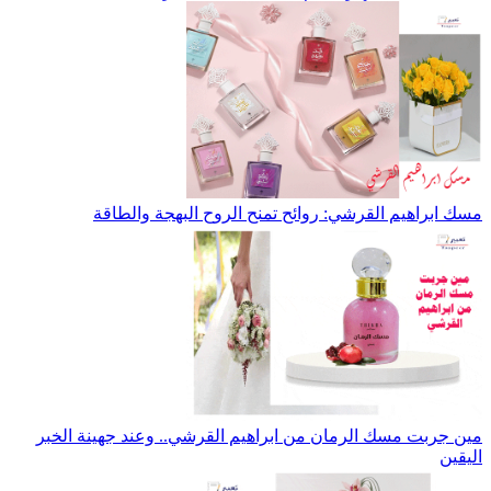
مسك ابراهيم القرشي: روائح تمنح الروح البهجة والطاقة
مين جربت مسك الرمان من ابراهيم القرشي.. وعند جهينة الخبر
اليقين