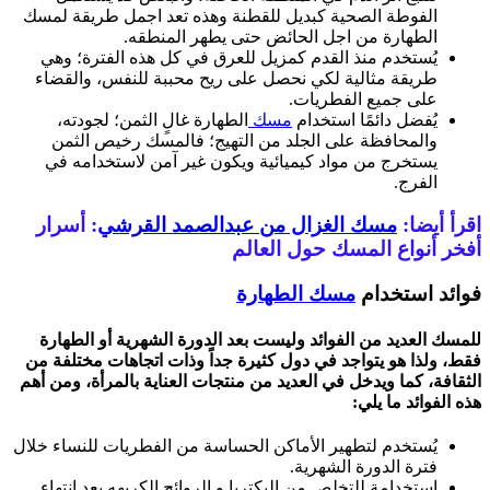
الفوطة الصحية كبديل للقطنة وهذه تعد اجمل طريقة لمسك
الطهارة من اجل الحائض حتى يطهر المنطقه.
يُستخدم منذ القدم كمزيل للعرق في كل هذه الفترة؛ وهي
طريقة مثالية لكي نحصل على ريح محببة للنفس، والقضاء
على جميع الفطريات.
يُفضل دائمًا استخدام
مسك
الطهارة غالٍ الثمن؛ لجودته،
والمحافظة على الجلد من التهيج؛ فالمسك رخيص الثمن
يستخرج من مواد كيميائية ويكون غير آمن لاستخدامه في
الفرج.
اقرأ أيضا:
مسك الغزال من عبدالصمد القرشي
: أسرار
أفخر أنواع المسك حول العالم
فوائد استخدام
مسك
الطهارة
للمسك العديد من الفوائد وليست بعد الدورة الشهرية أو الطهارة
فقط، ولذا هو يتواجد في دول كثيرة جداً وذات اتجاهات مختلفة من
الثقافة، كما ويدخل في العديد من منتجات العناية بالمرأة، ومن أهم
هذه الفوائد ما يلي
:
يُستخدم لتطهير الأماكن الحساسة من الفطريات للنساء خلال
فترة الدورة الشهرية.
استخدامة للتخلص من البكتريا و الروائح الكريهه بعد إنتهاء