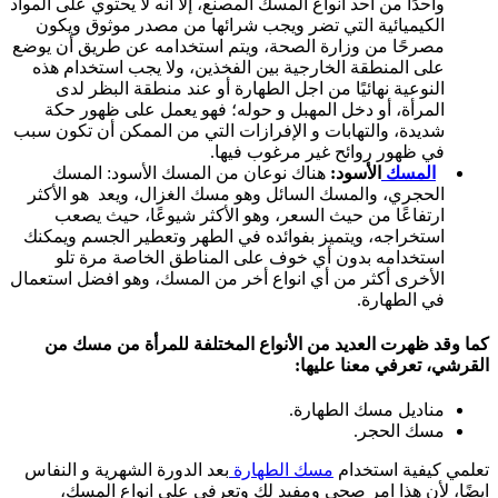
واحدًا من أحد انواع المسك المصنع، إلا أنه لا يحتوي على المواد
الكيميائية التي تضر ويجب شرائها من مصدر موثوق ويكون
مصرحًا من وزارة الصحة، ويتم استخدامه عن طريق أن يوضع
على المنطقة الخارجية بين الفخذين، ولا يجب استخدام هذه
النوعية نهائيًا من اجل الطهارة أو عند منطقة البظر لدى
المرأة، أو دخل المهبل و حوله؛ فهو يعمل على ظهور حكة
شديدة، والتهابات و الإفرازات التي من الممكن أن تكون سبب
في ظهور روائح غير مرغوب فيها.
المسك
الأسود:
هناك نوعان من المسك الأسود: المسك
الحجري، والمسك السائل وهو مسك الغزال، ويعد هو الأكثر
ارتفاعًا من حيث السعر، وهو الأكثر شيوعًا، حيث يصعب
استخراجه، ويتميز بفوائده في الطهر وتعطير الجسم ويمكنك
استخدامه بدون أي خوف على المناطق الخاصة مرة تلو
الأخرى أكثر من أي انواع أخر من المسك، وهو افضل استعمال
في الطهارة.
كما وقد ظهرت العديد من الأنواع المختلفة للمرأة من مسك من
القرشي، تعرفي معنا عليها:
مناديل مسك الطهارة.
مسك الحجر.
تعلمي كيفية استخدام
مسك الطهارة
بعد الدورة الشهرية و النفاس
ايضًا، لأن هذا امر صحي ومفيد لك وتعرفي على انواع المسك،