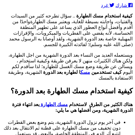
كيفية
شارك
غرد
استخدام
مسك
كيفية استخدام مسك الطهارة
..
سؤال تطرحه كثير من السيدات
الطهارة:
والفتيات، واجابته بسيطة للغاية، ويعتبر مسك الطهارةواحدًا من
إجابة
أقدم وأفضل أنواع العطور الذي يساعد على تطهير المنطقة
مختصرة
الحساسة، لأنه يقضي على الفطريات والميكروبات، والإفرازات
ومفيدة
المهبلية خاصة بعد الدورة الشهرية، ولقد أوصانا به الرسول محمد
للسيدات
(صلى الله عليه وسلم)؛ لفائدته الكبيرة للجسم.
والبنات
ويستعمله العديد من النساء بعد الدورة الشهرية من اجل الطهارة،
ولكن هناك الكثيرات منهن لا يعرفن طريقة وكيفية استخدام ،
ويسألن عن طريقة وضع مسك الغسل للطهاره؛ لذا سأقدم لكم
اليوم
كيف تستخدمين
مسك
ا لطهاره بعد الدورة
الشهرية، وطريقة
الاستفادة بالمسك
كيفية استخدام مسك الطهارة
بعد الدورة؟
هناك الكثير من الطرق لاستخدام
مسك الطهارة
بعد انتهاء فترة
الدورة الشهرية، ومن أفضلها هي ما يلي:
في آخر يوم نزول الدورة الشهرية، يتم وضع بعض القطرات
دون تخفيف من مسك الطهارة على قطنة ثم الانتقال بعد ذلك
لتتبع أثر الدم في المنطقة الخاصة، والبعض قد يستعمل