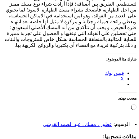
لتستطيعي التفريق بين أصنافه؛ فإذا أرادت شراء نوع مسك مميز
من اجل الطهارة، فأنصحك بشراء مسك الطهارة الاسود؛ لما يحتوي
على العديد من الفوائد، وهو آمن استخدامه في الاماكن الحساسة،
ويعطي رائحة جميلة وجذابة و مركزة لا مثيل لها خاصه بعد انتهاء
فتره الحيض، و يجب أن تتأكدي من أنه المسك الأصلي السعودي؛
حتى تحصلين على الفوائد التي تبتغيها و الحصول على تجربة مميزة
للعناية المثالية بالمنطقة الحساسة بشكل خاص للمتزوجات والبنات
و ذلك بتركيبة فريدة مع انقضاء أي بكتيريا والروائح الكريهة بها.
شارك هذا الموضوع:
فيس بوك
X
معجب بهذه:
جاري
التحميل…
الوسوم:
عطور ، مسك ، عبد الصمد القرشي
مقالات ننصح بها!