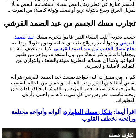
الجسم عبارة عن عطر زيتي أبيض شفاف يستخدمه البعض بديلًا
لمزيل العرق ويباع بالتولة (ربع أو نصف وتولة كاملة) من القرشى.
تجارب مسك الجسم من عبد الصمد القرشي
حسب تجربة أغلب النساء الذين قاموا بتجربة مسك
عبد الصمد
القرشي
وجدوا أنه ذو روائح طيبة ومختلفة وتدوم طويلا، وخاصة
بخاخ مسك الجسم من عبدالصمد القرشي
. كما أنه يلطف البشرة
ويجعلها ناعمة وأكثر لمعانًا من اول استخدام، ويؤخر من ظهور
التجاعيد وكما أن نسماته العطرية مليئة بالشغف والتوازن بين
التقاليد الأصلية والعصرية.
كم ان من مميزات التي تتواجد بمسك عبد الصمد القرشي هو أنه
يقضي أيضًا علي البثور وحب الشباب ويحسن من الحالة النفسية
والمزاجية عند استنشاقه و المزيد من الفوائد المختلفة لذلك فأن
ريحته تناسب العروس في كل شيء، لأنه من اجمل وأرقى
العطورات.
اقرأ أيضا:
شكل مسك الطهارة
: ألوانه وأنواعه مختلفة
ورائحته تخطف القلوب