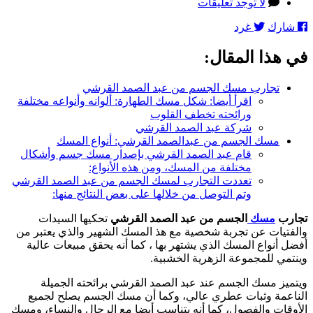
المقالة
على
لا توجد تعليقات
تجارب
شارك
غرد
مسك
الجسم
في هذا المقال:
من
عبد
الصمد
تجارب مسك الجسم من عبد الصمد القرشي
القرشي:
اقرأ أيضا: شكل مسك الطهارة: ألوانه وأنواعه مختلفة
حكايات
ورائحته تخطف القلوب
نسائية
شركة عبد الصمد القرشي
حول
مسك الجسم من عبدالصمد القرشي: أنواع المسك
المسك
قام عبد الصمد القرشي بإصدار مسك جسم وأشكال
الشهير
مختلفة من المسك، ومن هذه الأنواع:
تعددت التجارب لمسك الجسم من عبد الصمد القرشي
وتم التوصل من خلالها على بعض النتائج منها:
تجارب
مسك
الجسم من عبد الصمد القرشي
تحكيها السيدات
والفتيات عن تجربة شخصية مع هذ المسك الشهير والذي يعتبر من
أفضل أنواع المسك الذي يشتهر بها ، كما أنه يحقق مبيعات عالية
وينتمي للمجموعة الزهرية الخشبية.
ويتميز مسك الجسم عند عبد الصمد القرشي برائحته الجميلة
الناعمة وثبات عطري عالي، وكما أن مسك الجسم يصلح لجميع
الأوقات والفصول، كما أنه يتناسب أيضا مع الرجال والنساء، ومسك