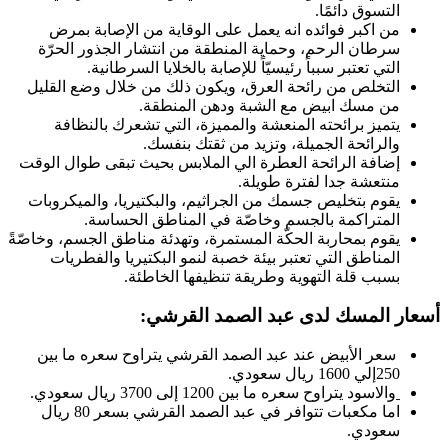
التسوق دائمًا.
من اكبر فوائده انه يعمل على الوقاية من الإصابة بمرض
سرطان الرحم، وحماية المنطقة من انتشار الجذور الحرّة
التي تعتبر سبباً رئيسيّاً للإصابة بالخلايا السرطانية.
التخلص من رائحة العرق، ويكون ذلك من خلال وضع القليل
من مسك ابيض مع الشبة ودهن المنطقة.
يتميز برائحته المنعشة والمميزة، التي تشعرك بالنظافة
والرائحة الجميلة، وتزيد من ثقتك بنفسك.
إضافة الرائحة العطرة الي الملابس بحيث تبقى طوال الوقت
منتعشة جدا لفترة طويلة.
يقوم بتخليص جسمك من الجراثيم، والبكتيريا، والميكروبات
المتراكمة بالجسم وخاصّة في المناطق الحساسة.
يقوم بمحاربة الحكّة المستمرة، وتهدئة مناطق الجسم، وخاصّةً
المناطق التي تعتبر بيئة خصبة لنمو البكتيريا والفطريات
بسبب قلة التهوية وطريقة تنظيفها الخاطئة.
أسعار المسك لدى عبد الصمد القرشي
:
سعر الأبيض عند عبد الصمد القرشي يتراوح سعره ما بين
250إلي 1600 ريال سعودي.
والاسود يتراوح سعره ما بين 1200 إلى 3700 ريال سعودي.
اما مكعبات تتوافر في عبد الصمد القرشي بسعر 80 ريال
سعودي.