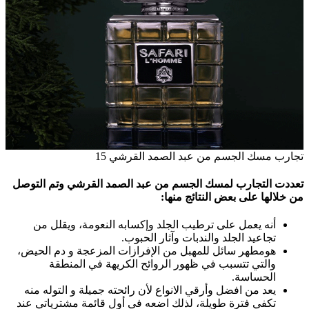
تجارب مسك الجسم من عبد الصمد القرشي 15
تعددت التجارب لمسك الجسم من عبد الصمد القرشي وتم التوصل
من خلالها على بعض النتائج منها:
أنه يعمل على ترطيب الجلد وإكسابه النعومة، ويقلل من
تجاعيد الجلد والندبات وآثار الحبوب.
هومطهر سائل للمهبل من الإفرازات المزعجة و دم الحيض،
والتي تتسبب في ظهور الروائح الكريهة في المنطقة
الحساسة.
يعد من افضل وأرقي الانواع لأن رائحته جميلة و التوله منه
تكفي فترة طويلة، لذلك اضعه في أول قائمة مشترياتي عند