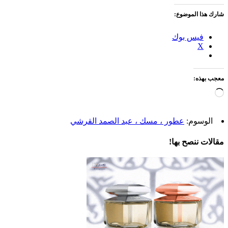
شارك هذا الموضوع:
فيس بوك
X
معجب بهذه:
جاري
التحميل…
الوسوم:
عطور ، مسك ، عبد الصمد القرشي
مقالات ننصح بها!