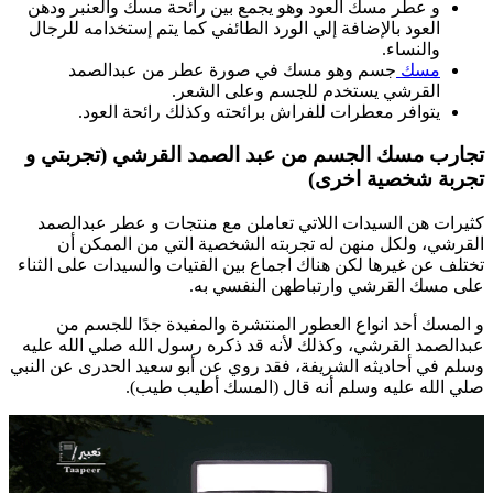
و عطر مسك العود وهو يجمع بين رائحة مسك والعنبر ودهن
العود بالإضافة إلي الورد الطائفي كما يتم إستخدامه للرجال
والنساء.
مسك
جسم وهو مسك في صورة عطر من عبدالصمد
القرشي يستخدم للجسم وعلى الشعر.
يتوافر معطرات للفراش برائحته وكذلك رائحة العود.
تجارب مسك الجسم من عبد الصمد القرشي (تجربتي و
تجربة شخصية
اخرى)
كثيرات هن السيدات اللاتي تعاملن مع منتجات و عطر عبدالصمد
القرشي، ولكل منهن له تجربته الشخصية التي من الممكن أن
تختلف عن غيرها لكن هناك اجماع بين الفتيات والسيدات على الثناء
على مسك القرشي وارتباطهن النفسي به.
و المسك أحد انواع العطور المنتشرة والمفيدة جدًا للجسم من
عبدالصمد القرشي، وكذلك لأنه قد ذكره رسول الله صلي الله عليه
وسلم في أحاديثه الشريفة، فقد روي عن أبو سعيد الحدرى عن النبي
صلي الله عليه وسلم أنه قال (المسك أطيب طيب).