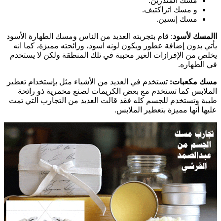
مسك المندرين.
و مسك اتراكتيف.
مسك إنسين.
االمسك لأسود
: قام بتجربته العديد من الناس ومسك الطهارة الأسود
يأتي بدون إضافة عطور ويكون لونه اسود، ورائحته مميزة، كما انه
يخلص من الإفرازات الغير محببة في تلك المنطقة ولكن لا يستخدم
في الطهاره.
مسك مكعبات:
تستخدم في العديد من الأشياء مثل بإستخدام تعطير
الملابس كما تستخدم مع بعض الكريمات لصنع مخمرية ذو رائحة
طيبة وتستخدم للجسم كله فقد قالت العديد من التجارب التي تمت
عليها أنها مميزة بتعطير الملابس.