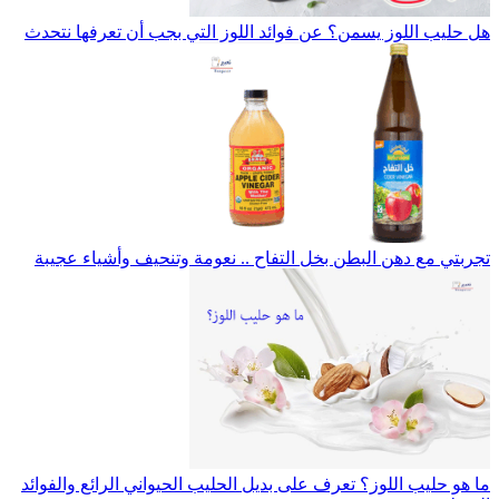
هل حليب اللوز يسمن؟ عن فوائد اللوز التي بجب أن تعرفها نتحدث
تجربتي مع دهن البطن بخل التفاح .. نعومة وتنحيف وأشياء عجيبة
ما هو حليب اللوز؟ تعرف على بديل الحليب الحيواني الرائع والفوائد