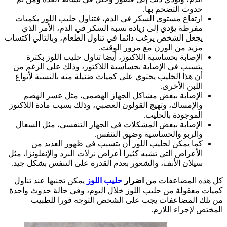
حدوث التضخم بها.
ارتفاع مستوى السكر في الدم، فتناول حليب اللوز بكميات
مفرطة يؤدي إلى زيادة نسبة السكر في الدم، الأمر الذي
يجعل الشخص يرغب دائما في تناول الطعام، وبالتالي اكتساب
مزيد من الوزن مع مرور الوقت.
الإصابة بحساسية اللاكتوز، أيضا تناول حليب اللوز بكثرة
يتسبب في الإصابة بحساسية اللاكتوز، وذلك على الرغم من
أن هذا الحليب يحتوي على كميات ضئيلة منه بالنسبة لأنواع
اللبن الأخرى.
الإصابة ببعض مشاكل الجهاز الهضمي، مثل عسر الهضم
والإمساك، وتهيج القولون العصبي، وذلك بسبب مادة اللاكتوز
الموجودة بالحليب.
الإصابة ببعض المشكلات في الجهاز التنفسي، مثل السعال
والربو والحساسية وضيق التنفس.
كما يمكن لحليب اللوز أن يتسبب في ظهور العديد من
الأعراض التي تشبه كثيرا أعراض نزلات البرد والإنفلونزا، مثل
سيلان الأنف، والشعور بعدم القدرة على التنفس بشكل جيد.
كل هذه المضاعفات من
اضرار
حليب اللوز
يمكن تجنبها عند تناول
كميات معقولة من حليب اللوز خلال اليوم، وفي حالة حدوث واحدة
من تلك المضاعفات يجب على الشخص التوجه فورا للطبيب
المختص لإجراء اللازم.