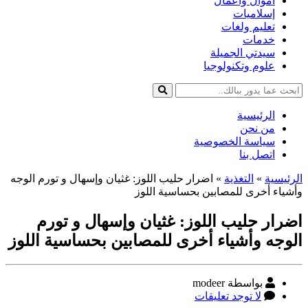
أموال وأعمال
إسلاميات
تعليم ولغات
خدمات
سيدتي الجميلة
علوم وتكنولوجيا
الرئيسية
من نحن
سياسة الخصوصية
اتصل بنا
الرئيسية
»
التغذية
»
اضرار حليب اللوز: غثيان وإسهال و تورم الوجه
وأشياء أخرى للمصابين بحساسية اللوز
اضرار حليب اللوز: غثيان وإسهال و تورم
الوجه وأشياء أخرى للمصابين بحساسية اللوز
كاتب
بواسطة modeer
المقالة
على
لا توجد تعليقات