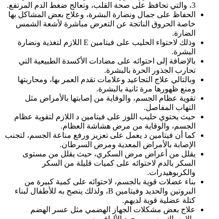
3، والتي تحافظ على صحة القلب، وتعالج ضغط الدم المرتفع.
الحفاظ على جمال ونضارة البشرة، وعلاج بعض المشاكل بها
خاصة الحروق الناتجة عن التعرض مباشرة لأشعة الشمس
الضارة.
وذلك لاحتواء الحليب على فيتامين E اللازم لتغذية ونضارة
البشرة.
بالإضافة إلى احتوائه على مضادات الأكسدة الطبيعية التي
تحارب الجذور الحرة بالبشرة.
وبالتالي علاج التجاعيد وعلامات تقدم العمر بها، ومحاربتها
ومنع ظهورها مرة ثانية بالبشرة.
تقوية عظام الجسم، والوقاية من إصابتها بالأمراض مثل
التهاب المفاصل.
حيث يحتوي حليب اللوز على فيتامين د اللازم لتقوية عظام
الجسم، والوقاية من مرض هشاشة العظام.
كما أن فيتامين د يعمل على تعزيز ورفع مناعة الجسم، لتجنب
الإصابة بالأمراض المعدية ومرض السرطان.
يقلل من أعراض مرض السكري، حيث يقلل من مستوى
السكر بالدم لاحتوائه على كميات قليلة من السكر
والكربوهيدرات.
بناء عضلات قوية بالجسم، لاحتوائه على كمية كبيرة من
البروتين والحديد وفيتامين B، ولذلك ينصح به للأطفال لبناء
كتلة عضلية قوية لديهم.
علاج بعض مشكلات الجهاز الهضمي مثل عسر الهضم
والامساك، بسبب وجود الألياف به.