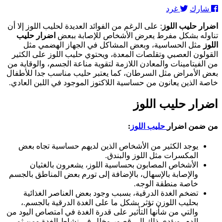
اضرار
شارك
غرد
حليب
اللوز:
اضرار حليب اللوز
: على الرغم من الفوائد العديدة لحليب اللوز إلا أن
غثيان
تناوله بشكل مفرط يعرض الأشخاص للإصابة ببعض
اضرار حليب
وإسهال
اللوز
مثل الحساسية، وبعض المشاكل في الجهاز الهضمي مثل
و
القولون العصبي وتقلصات المعدة، ويحتوي حليب اللوز على الكثير
تورم
من الفيتامينات والمعادن اللازمة لتقوية مناعة الجسم، والوقاية من
الوجه
بعض الأمراض مثل السرطان، كما يعتبر حليب مناسب جدا للأطفال
وأشياء
خاصة الذين يعانون من حساسية اللاكتوز الموجود في اللبن العادي.
أخرى
للمصابين
اضرار حليب اللوز
بحساسية
اللوز
من
ضمن اضرار
حليب اللوز
:
يوجد الكثير من الأشخاص الذين لديهم حساسية تجاه بعض
المكسرات مثل اللوز والبندق.
الأشخاص المصابون بحساسية اللوز، يشعرون بالغثيان
والإصابة بالإسهال، بالإضافة إلى تورم بعض المناطق بالجسم
خاصة منطقة الوجه.
تضخم الغدة الدرقية، بسبب وجود بعض العناصر الغذائية
بحليب اللوزن تؤثر بشكل ما على الغدة الدرقية بالجسم.،
والتي من شأنها التأثير على قدرة الغدة في امتصاص اليود من
الدم، ويؤدي ذلك إلى قصور وخلل في نشاط الغدة ومن ثم