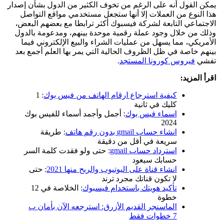
يمكن القول أنه على الرغم من تخوف الكثير من الدول بشأن إصدار
هذا النوع من العملات إلا أنها ستجعل مستخدمي مواقع التواصل
الاجتماعي التابعة لشركة فيسبوك أكثر ترابطا مع بعضهم البعض،
وذلك من خلال وجود عملة رقمية موحدة بينهم، ومدعومة بالدول
الأمريكي، مما يسهل من عمليات الشراء والبيع الإلكتروني فيما
بينهم خاصة في ظل الظروف الحالية التي يمر بها العلم أجمع بعد
تفشي
فيروس كورونا المستجد
.
اقرأ المزيد:
كيفية استرجاع ارقام الهاتف من فيس بوك
: 1
كليك في ثانية
اسماء فيس بوك
: أجمل وأجمد أسماء للفيس بوك
2024
انشاء حساب gmail بدون رقم هاتف
: طريقة
سريعة في أقل من دقيقة
استرداد حساب gmail
: حتى ولو فقدت كلمة السر
حسابك سيعود
انشاء قناة على اليوتيوب والربح منها 2021
: حتى
لا تكون قناتك مجرد ترند
تأكيد هويتك باستخدام فيسبوك
: الخلاصة في 12
خطوة
الماسنجر القديم الأزرق: استرجعه الآن بأمان ب
7 خطوات فقط