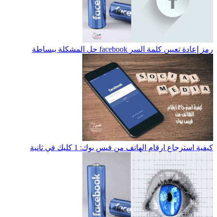
رمز إعادة تعيين كلمة السر facebook حل المشكلة ببساطة
كيفية استرجاع ارقام الهاتف من فيس بوك: 1 كليك في ثانية