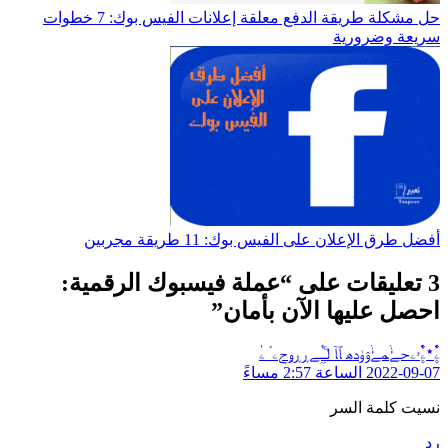
حل مشكلة طريقة الدفع معلقة إعلانات الفيس بوك: 7 خطوات
سريعة وضرورية
أفضل طرق الإعلان على الفيس بوك: 11 طريقة مجربين
3 تعليقات على “عملة فيسبوك الرقمية:
احصل عليها الآن بأمان”
ۦٰٰ۪۫۫۬٭ۦٰٰ۪۫۫۬ۥۦﺣﮱٰۛﻤﮱٰۛﯢﯛدﮪ ﭑﺂ ﻟﹻۧﹻٰ۫ﮯڕڕۄﺡۦﹾ ۦٰٰ
يقول:
2022-09-07 الساعة 2:57 مساءً
نسيت كلمة السر
رد