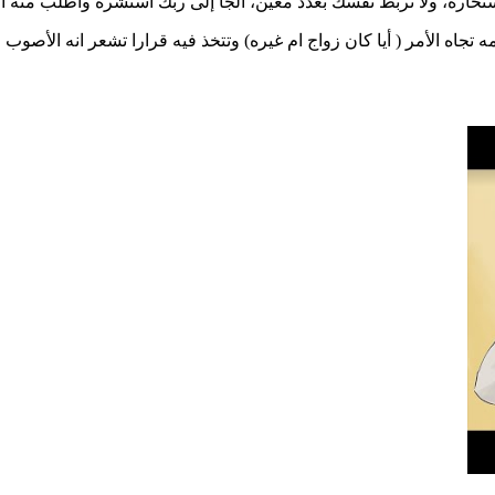
رة، ولا تربط نفسك بعدد معين، الجأ إلى ربك استشره واطلب منه المع
جاه الأمر ( أيا كان زواج ام غيره) وتتخذ فيه قرارا تشعر انه الأصو