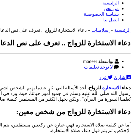
الرئيسية
من نحن
سياسة الخصوصية
اتصل بنا
الرئيسية
»
إسلاميات
»
دعاء الاستخارة للزواج .. تعرف على نص الدعاء 
دعاء الاستخارة للزواج .. تعرف على نص الدعاء 
كاتب
بواسطة modeer
المقالة
على
لا توجد تعليقات
دعاء
شارك
غرد
الاستخارة
للزواج
دعاء
الاستخارة
للزواج
، أحد الأسئلة التي تثار عندما يهتم الشخص لشيء
..
رسول الله صلى الله عليه وسلم في جميع أمور حياتنا، حيث ورد في البخ
تعرف
يُعلمنا السورة من القرآن”، ولكن يجهل الكثير من المسلمين كيفية صلاة 
على
نص
دعاء الاستخارة للزواج من شخص معين:
الدعاء
و
كيفية
أما عن كيفية صلاة الاستخاره فهي عبارة عن ركعتين مستقلتين، يتم القي
أداء
الإخلاص، ثم يتم قول دعاء صلاة الاستخارة.