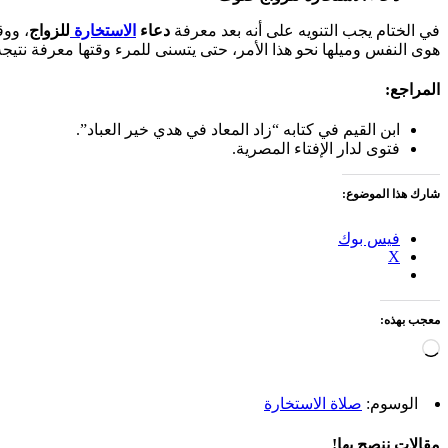
في الختام يجب التنويه على أنه بعد معرفة
دعاء
الاستخارة
للزواج
، ووق
هوى النفس وميلها نحو هذا الأمر، حتى يتسنى للمرء وقتها معرفة نتيجة قي
المراجع:
ابن القيم في كتابه “زاد المعاد في هدي خير العباد”.
فتوى لدار الإفتاء المصرية.
شارك هذا الموضوع:
فيس بوك
X
معجب بهذه:
جاري
التحميل…
الوسوم:
صلاة الاستخارة
مقالات ننصح بها!