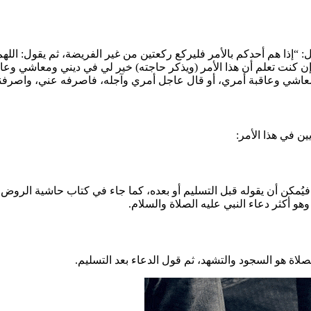
 “إذا هم أحدكم بالأمر فليركع ركعتين من غير الفريضة، ثم يقول: ال
هم إن كنت تعلم أن هذا الأمر (ويذكر حاجته) خير لي في ديني ومعاشي و
ومعاشي وعاقبة أمري، أو قال عاجل أمري وآجله، فاصرفه عني، واصرفن
ين في هذا الأمر:
ُمكن أن يقوله قبل التسليم أو بعده، كما جاء في كتاب حاشية الروض ع
و أكثر دعاء النبي عليه الصلاة والسلام.
اة هو السجود والتشهد، ثم قول الدعاء بعد التسليم.