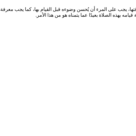
تها، يجب على المرء أن يُحسن وضوءه قبل القيام بها، كما يجب معرفة أ
امه بهذه الصلاة بعيدًا عما يتمناه هو من هذا الأمر.