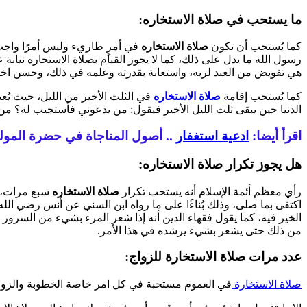
ما يستحب في صلاة الاستخاره:
كما يُستحب أن تكون
صلاة الاستخاره
في أمرٍ طاريء وليس أمرًا واجب 
رسول الله ما يدل على ذلك، كما لا يجوز القيام بصلاة الاستخاره نيابة
هي تفويض من العبد لربه، واستعانة بقدرته وعلمه في ذلك، وحسن اختيا
كما يُستحب إقامة
صلاة الاستخاره
في الثلث الأخير من الليل، حيث يُع
الدنيا حين يبقى ثلث الليل الأخير فيقول: من يدعوني فأستجيب له؟ م
اقرأ أيضا:
ادعية استغفار
.. أصول المناجاة في حضرة المول
هل يجوز تكرار صلاة الاستخاره:
رأي معظم أئمة الإسلام أنه يستحب تكرار
صلاة الاستخاره
سبع مرات، و
اكتفى بما صلى، وذلك بُناءًا على ما رواه ابن السني عن أنس رضي الل
الخير فيه، كما يقول فقهاء الدين أنه إذا شعر المرء بشيء من السرور 
من ذلك حتى يشعر بشيء يرشده في هذا الأمر.
عدد مرات صلاة الاستخارة للزواج:
صلاة الاستخارة
في العموم مستحبة في كل امر خاصة الخطوبة والزواج