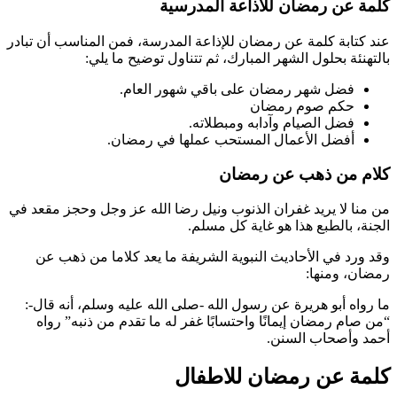
كلمة عن رمضان للاذاعة المدرسية
عند كتابة كلمة عن رمضان للإذاعة المدرسة، فمن المناسب أن تبادر
بالتهنئة بحلول الشهر المبارك، ثم تتناول توضيح ما يلي:
فضل شهر رمضان على باقي شهور العام.
حكم صوم رمضان
فضل الصيام وآدابه ومبطلاته.
أفضل الأعمال المستحب عملها في رمضان.
كلام من ذهب عن رمضان
من منا لا يريد غفران الذنوب ونيل رضا الله عز وجل وحجز مقعد في
الجنة، بالطبع هذا هو غاية كل مسلم.
وقد ورد في الأحاديث النبوية الشريفة ما يعد كلاما من ذهب عن
رمضان، ومنها:
ما رواه أبو هريرة عن رسول الله -صلى الله عليه وسلم، أنه قال-:
“من صام رمضان إيمانًا واحتسابًا غفر له ما تقدم من ذنبه” رواه
أحمد وأصحاب السنن.
كلمة عن رمضان للاطفال