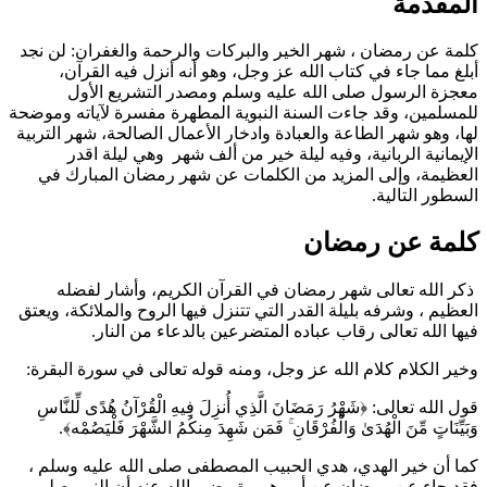
المقدمة
كلمة عن رمضان ، شهر الخير والبركات والرحمة والغفران: لن نجد
أبلغ مما جاء في كتاب الله عز وجل، وهو أنه أنزل فيه القرآن،
معجزة الرسول صلى الله عليه وسلم ومصدر التشريع الأول
للمسلمين، وقد جاءت السنة النبوية المطهرة مفسرة لآياته وموضحة
لها، وهو شهر الطاعة والعبادة وادخار الأعمال الصالحة، شهر التربية
الإيمانية الربانية، وفيه ليلة خير من ألف شهر وهي ليلة اقدر
العظيمة، وإلى المزيد من الكلمات عن شهر رمضان المبارك في
السطور التالية.
كلمة عن رمضان
ذكر الله تعالى شهر رمضان في القرآن الكريم، وأشار لفضله
العظيم ، وشرفه بليلة القدر التي تتنزل فيها الروح والملائكة، ويعتق
فيها الله تعالى رقاب عباده المتضرعين بالدعاء من النار.
وخير الكلام كلام الله عز وجل، ومنه قوله تعالى في سورة البقرة:
قول الله تعالى: ﴿شَهْرُ رَمَضَانَ الَّذِي أُنزِلَ فِيهِ الْقُرْآنُ هُدًى لِّلنَّاسِ
وَبَيِّنَاتٍ مِّنَ الْهُدَىٰ وَالْفُرْقَانِ ۚ فَمَن شَهِدَ مِنكُمُ الشَّهْرَ فَلْيَصُمْه﴾.
كما أن خير الهدي، هدي الحبيب المصطفى صلى الله عليه وسلم ،
فقد جاء عن رمضان عن أبي هريرة رضي الله عنه أن النبي صلى