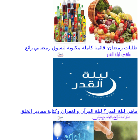
طلبات رمضان: قائمة كاملة مكتوبة لتسوق رمضاني رائع
ماهي ليلة القدر؟ ليلة القرآن والغفران وكتابة مقادير الخلق