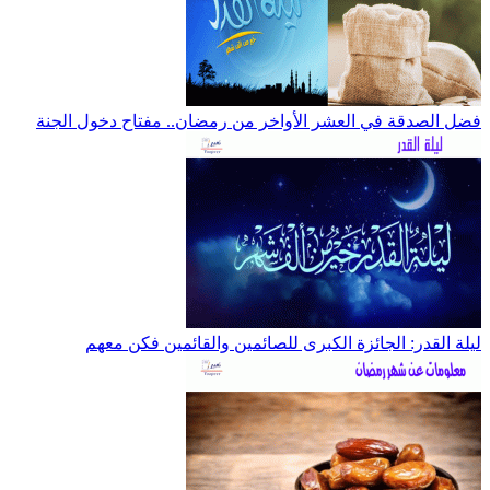
فضل الصدقة في العشر الأواخر من رمضان.. مفتاح دخول الجنة
ليلة القدر: الجائزة الكبرى للصائمين والقائمين فكن معهم