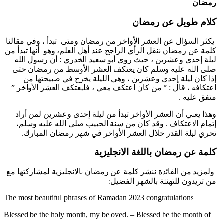
رمضان
كلام طويل عن رمضان
يكثر السؤال عن العشر الأواخر من رمضان ومتى تبدأ ، وفي مقالنا
كلمة عن رمضان ننقل الرأي الراجح عند أهل العلم، وهو أنها تبدأ من
ليلة إحدى وعشرين ، حيث روى أبو سعيد الخدري : أن رسول الله
صلى الله عليه وسلم كان يعتكف العشر الأوسط من رمضان حتى
إذا كان ليلة إحدى وعشرين ، وهي الليلة يخرج في صبيحتها من
اعتكافه ، قال : ” من كان اعتكف معي ، فليعتكف العشر الأواخر ”
متفق عليه .
وهذا يعني أن العشر الأواخر تبدأ من ليلة إحدى وعشرين لمن أراد
إتمام الاعتكاف . وقد كان من سنة الحبيب صلى الله عليه وسلم،
تحري ليلة القدر خلال العشر الأواخر في شهر رمضان المبارك.
كلمة عن رمضان باللغة الانجليزية
ولمزيد من الفائدة ننشر كلمة عن رمضان بالانجليزية لمشاركتها مع
من تريدون للتهنئة بالشهر الفضيل:
The most beautiful phrases of Ramadan 2023 congratulations
Blessed be the holy month, my beloved. – Blessed be the month of