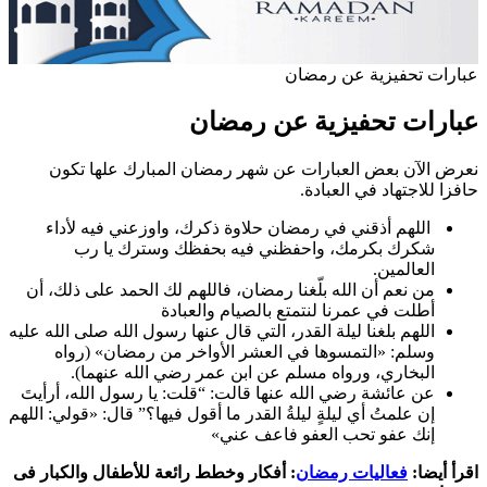
عبارات تحفيزية عن رمضان
عبارات تحفيزية عن رمضان
نعرض الآن بعض العبارات عن شهر رمضان المبارك علها تكون
حافزا للاجتهاد في العبادة.
اللهم أذقني في رمضان حلاوة ذكرك، واوزعني فيه لأداء
شكرك بكرمك، واحفظني فيه بحفظك وسترك يا رب
العالمين.
من نعم أن الله بلّغنا رمضان، فاللهم لك الحمد على ذلك، أن
أطلت في عمرنا لنتمتع بالصيام والعبادة
اللهم بلغنا ليلة القدر، التي قال عنها رسول الله صلى الله عليه
وسلم: «التمسوها في العشر الأواخر من رمضان» (رواه
البخاري، ورواه مسلم عن ابن عمر رضي الله عنهما).
عن عائشة رضي الله عنها قالت: “قلت: يا رسول الله، أرأيتَ
إن علمتُ أي ليلةٍ ليلةُ القدر ما أقول فيها؟” قال: «قولي: اللهم
إنك عفو تحب العفو فاعف عني»
اقرأ أيضا:
فعاليات رمضان
: أفكار وخطط رائعة للأطفال والكبار فى