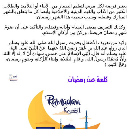
يعتبر فرصة لكل مربي لتعليم الصغار من الأبناء أو التلاميذ والطلاب
الكثير من الآداب والقيم الدينية والأخلاقية وأيضا كل ما يتعلق بالشهر
المبارك وفضله، وسبب تسمية هذا الشهر رمضان.
وكذلك التعريف بمعنى الصيام وآدابه وفضله، والتأكيد على أن صَومُ
شَهرِ رمضانَ فريضةٌ، وركنٌ مِن أركانِ الإسلامِ.
ولابد من تعريف الأطفال بحديث رسول الله صلى الله عليه وسلم
الذي رواه عبدِ اللهِ بنِ عُمَرَ رَضِيَ اللهُ عنهما عنَّ النَّبيَّ صلَّى اللهُ
عليه وسلَّم أنه قال: (بُنِيَ الإسلامُ على خمسٍ: شهادةِ أنْ لا إلهَ إلَّا اللهُ،
وأنَّ مُحمَّدًا رسولُ اللهِ، وإقامِ الصَّلاةِ، وإيتاءِ الزَّكاةِ، وصَومِ رمضانَ،
وحَجِّ البَيتِ )