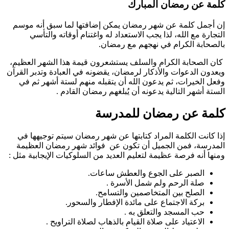
كلمة عن رمضان المبارك
إن أجمل كلمة عن شهر رمضان يمكن إضافتها لما سبق أنه موسم
التجارة مع الله، لذا يجب الاستعداد له واغتنام أوقاته والتأسي
بالصحابة الكرام في نهجهم مع رمضان.
كان الصحابة الكرام والسلف يستشعرون قيمة هذا الشهر العظيم،
ويعدون الدعوات والأذكار لرمضان، يقضونه في العبادة وتدبر القرآن
وفعل الخيرات، ثم يدعون الله أن يتقبله منهم لستة أشهر ثم في
الستة أشهر التالية يدعونه أن يُبلغهم رمضان القادم .
كلمة عن رمضان للمدرسة
إذا كانت الكلمة المراد كتابتها عن شهر رمضان سيتم توجيهها في
المدرسة، فمن الجميل أن تكون عن فوائد شهر رمضان العظيمة
ومنها أنه فرصة عظيمة لتعليم العديد من السلوكيات الإيجابية مثل :
الصبر على الجوع والعطش ساعات.
صلة الرحم ولم شمل الأسرة .
الصلح بين المتخاصمين والتسامح.
بركة الاجتماع على مائدة الإفطار والسحور.
حب المسجد والتعلق به .
الاعتياد على صلاة القيام بالذهاب لصلاة التراويح .