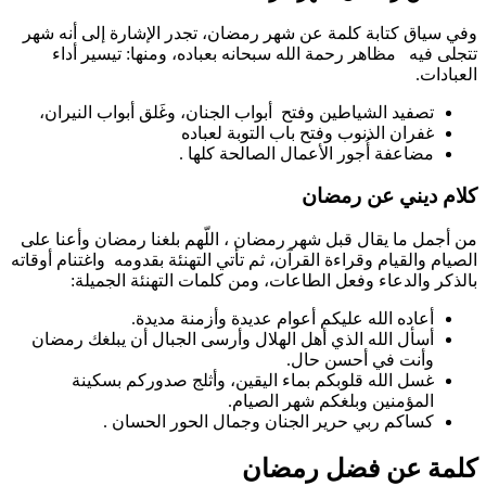
وفي سياق كتابة كلمة عن شهر رمضان، تجدر الإشارة إلى أنه شهر
تتجلى فيه مظاهر رحمة الله سبحانه بعباده، ومنها: تيسير أداء
العبادات.
تصفيد الشياطين وفتح أبواب الجنان، وغَلق أبواب النيران،
غفران الذنوب وفتح باب التوبة لعباده
مضاعفة أُجور الأعمال الصالحة كلها .
كلام ديني عن رمضان
من أجمل ما يقال قبل شهر رمضان ، اللّهم بلغنا رمضان وأعنا على
الصيام والقيام وقراءة القرآن، ثم تأتي التهنئة بقدومه واغتنام أوقاته
بالذكر والدعاء وفعل الطاعات، ومن كلمات التهنئة الجميلة:
أعاده الله عليكم أعوام عديدة وأزمنة مديدة.
أسأل الله الذي أهل الهلال وأرسى الجبال أن يبلغك رمضان
وأنت في أحسن حال.
غسل الله قلوبكم بماء اليقين، وأثلج صدوركم بسكينة
المؤمنين وبلغكم شهر الصيام.
كساكم ربي حرير الجنان وجمال الحور الحسان .
كلمة عن فضل رمضان