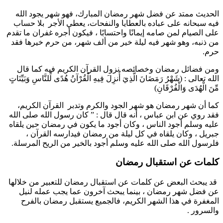
الحديث ممتد عن فضل شهر رمضان المبارك، فهو شهر يجود الله
فيه سبحانه على عباده بالعطايا والنفحات، يعطي الأجر بلا حساب
على الصيام لمن صامه إيمانًا واحتسابًا ، فيكون أجره غفران ما تقدم
من ذنبه، وهو شهر فيه ليلة خير من ألف شهر، من حرم خيرها فقد
حرم.
ومن فضائل رمضان وخصائصه نزول القرآن الكريم فيه كما قال
الله تعالى : (شَهْرُ رَمَضَانَ الَّذِيَ أُنزِلَ فِيهِ الْقُرْآنُ هُدًى لِّلنَّاسِ وَبَيِّنَاتٍ
مِّنَ الْهُدَى وَالْفُرْقَانِ)
كما أن شهر رمضان هو شهر الجود والكرم وتدبر القرآن الكريم،
فقد روي عن ابن عباس ، أنه قال قال : ” كان رسول الله صلى الله
عليه وسلم أجود الناس ، وكان أجود ما يكون في رمضان حين يلقاه
جبريل ، وكان يلقاه في كل ليلة من رمضان فيدارسه القرآن ،
فلرسول الله صلى الله عليه وسلم أجود بالخير من الريح المرسلة.
كلمات عن استقبال رمضان
قد يبحث البعض عن كلمات عن استقبال رمضان للتعبير من خلالها
عن فضل شهر رمضان ، بينما يبحث آخرون عما يجب عمله لنيل
المغفرة في هذا الشهر الكريم، فالجميع يستقبل رمضان بالفرح
والسرور .